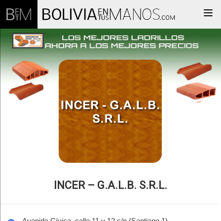
Togg
INCER – G.A.L.B. S.R.L.
Avenida Cívica, calle 11 y 12 s/n (Santiago 1)