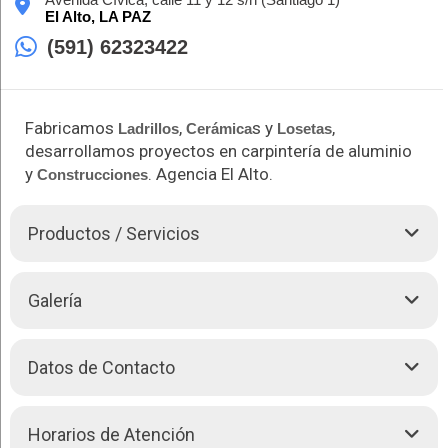
El Alto,
LA PAZ
(591) 62323422
Fabricamos
,
s y
,
Ladrillos
Cerámica
Losetas
desarrollamos proyectos en carpintería de aluminio
y
. Agencia El Alto.
Construcciones
Productos / Servicios
INCER – G.A.L.B. S.R.L. le ofrece Fabricación y Producción
Galería
de alta calidad en:
Ladrillos
Cerámica
s
Datos de Contacto
Losetas
Ingeniería en aluminios
Avenida Cívica, calle 11 y 12 s/n (Santiago 1) -
El Alto,
Horarios de Atención
LA PAZ