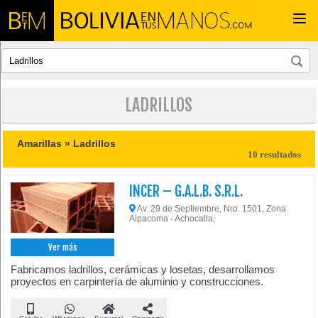
Togg
navi
LADRILLOS
Amarillas »
Ladrillos
10 resultados
INCER – G.A.L.B. S.R.L.
Av. 29 de Septiembre, Nro. 1501, Zona
Alpacoma - Achocalla,
Ver más
Fabricamos ladrillos, cerámicas y losetas, desarrollamos
proyectos en carpintería de aluminio y construcciones.