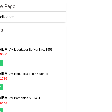
de Pago
Bolivianos
es
z
MBA,
Av. Libertador Bolívar Nro. 1553
09050
s
MBA,
Av. Republica esq. Oquendo
31786
s
MBA,
Av. Barrientos S - 1461
56463
s