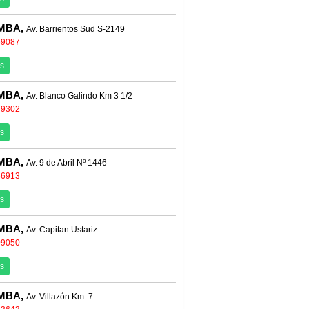
MBA,
Av. Barrientos Sud S-2149
69087
s
MBA,
Av. Blanco Galindo Km 3 1/2
49302
s
MBA,
Av. 9 de Abril Nº 1446
66913
s
MBA,
Av. Capitan Ustariz
09050
s
MBA,
Av. Villazón Km. 7