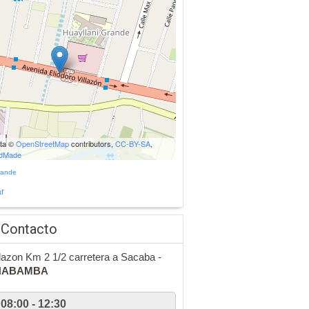
ata ©
OpenStreetMap
contributors,
CC-BY-SA
,
udMade
rande
r
 Contacto
llazon Km 2 1/2 carretera a Sacaba -
HABAMBA
08:00 - 12:30