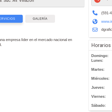
a. Suc. Av. Villazón
(591-4
ERVICIOS
GALERÍA
www.i
dgrafi
mpresa líder en el mercado nacional en
Horarios
d.
Domingo:
Lunes:
Martes:
Miércoles:
Jueves:
Viernes:
Sábado: