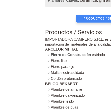
,
, cerámica, griferí
Alambres
Clavos
PRODUCTOS / S
Productos / Servicios
IMPORTADORA CAMPERO S.R.L. es una e
importación de materiales de alta calida
ARCELOR MITTAL
Fierro de Construcción
estriado
Fierro liso
Fierro para eje
Malla electrosoldada
Cordón pretensado
BELGO BEKAERT
Alambre de amarre
Alambre galvanizado
Alambre tejido
Alambre de púas