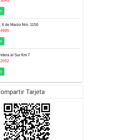
13643
s
. 6 de Marzo Nro. 1150
14995
s
retera al Sur Km 7
52052
s
ompartir Tarjeta