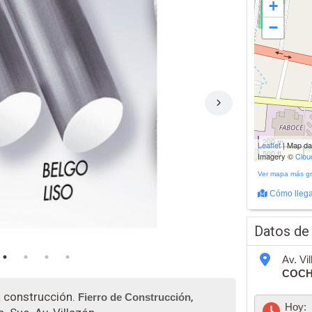
+
−
200 m
Leaflet
| Map d
500 ft
Imagery ©
Clo
Ver mapa más g
Cómo llega
Datos de
Av. Vi
COC
a construcción.
,
Fierro de Construcción
Hoy: