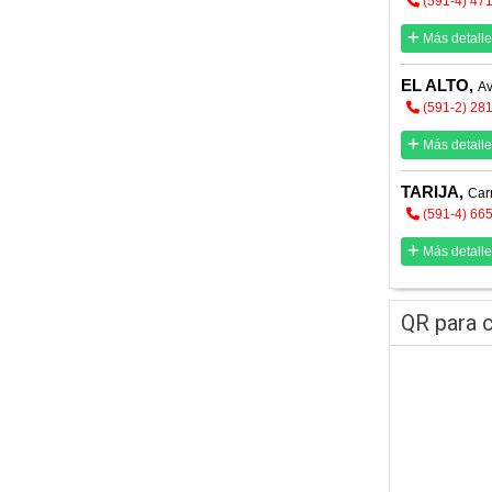
(591-4) 47
Más detalle
EL ALTO,
Av
(591-2) 28
Más detalle
TARIJA,
Car
(591-4) 66
Más detalle
QR para c