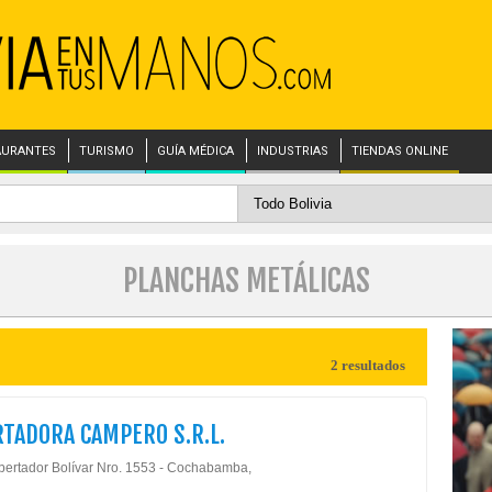
AURANTES
TURISMO
GUÍA MÉDICA
INDUSTRIAS
TIENDAS ONLINE
PLANCHAS METÁLICAS
2 resultados
TADORA CAMPERO S.R.L.
ibertador Bolívar Nro. 1553 - Cochabamba,