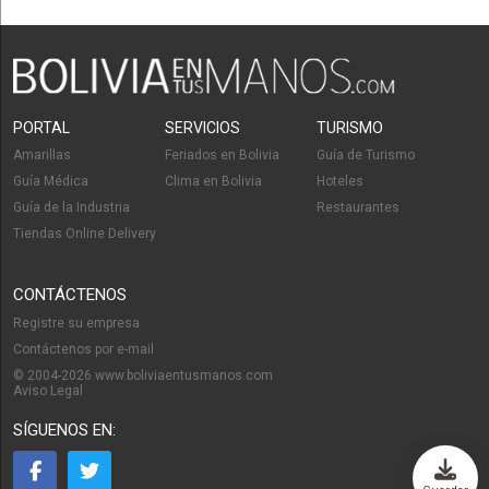
PORTAL
SERVICIOS
TURISMO
Amarillas
Feriados en Bolivia
Guía de Turismo
Guía Médica
Clima en Bolivia
Hoteles
Guía de la Industria
Restaurantes
Tiendas Online Delivery
Línea alcantarilla
CONTÁCTENOS
Registre su empresa
Contáctenos por e-mail
© 2004-2026 www.boliviaentusmanos.com
Aviso Legal
SÍGUENOS EN: