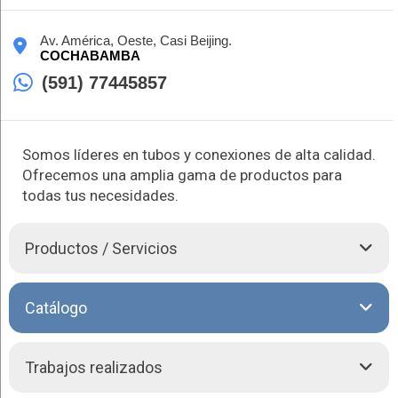
Av. América, Oeste, Casi Beijing.
COCHABAMBA
(591) 77445857
Somos líderes en tubos y conexiones de alta calidad.
Ofrecemos una amplia gama de productos para
todas tus necesidades.
Productos / Servicios
Plastivic, distribuidor autorizado de Tubos y Conexiones
Catálogo
TIGRE, ofrece soluciones integrales en materiales para
construcción en Cochabamba. Respaldados por el certificado
ISO 9001, garantizamos la calidad de nuestros productos.
Trabajos realizados
Además de tubos y conexiones, contamos con productos
electrónicos de calidad TIGRE, canaletas y más, todo