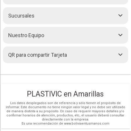
14:00 - 18:00
77445857
Llamar (591)
Martes:
08:00 - 12:00
Efectivo. Bolivianos
77445857
14:00 - 18:00
Sucursales
Chatear (591)
200 m
Leaflet
| Map data ©
OpenStreetMap
contributors,
CC-BY-SA
, Imagery ©
Dólares
Miércoles:
08:00 - 12:00
500 ft
CloudMade
plastivicbol
14:00 - 18:00
gmail.com
Pagos con QR
Ver mapa más grande
Jueves:
08:00 - 12:00
Transferencias bancarias
Nuestro Equipo
14:00 - 18:00
Casa Matriz
Cómo llegar
Redes Sociales
Viernes:
08:00 - 12:00
COLCAPIRHUA,
Av. Blanco Galindo, km 6, acera Sud, casi esq.
14:00 - 18:00
Simón Bolívar, entre c. Caritas.
Línea Eléctrica
Sábado:
08:00 - 13:00
• Abierto ahora
(591) 70392178
QR para compartir Tarjeta
Victor Hugo Jaimez Leaño
Gerente
Más detalles
Henry Huanca
PLASTIVIC en Amarillas
Ejecutivo de ventas
Los datos desplegados son de referencia y sólo tienen el propósito de
informar. Este documento no tiene ningún valor legal y no debe ser utilizado
de manera distinta a su propósito. En caso de requerir mayores detalles y/o
confirmar horarios de atención, productos, etc, el usuario deberá consultar
David Zambrana
directamente con la empresa.
Ejecutivo de ventas
Es una recomendación de www.boliviaentusmanos.com
Línea Fusión