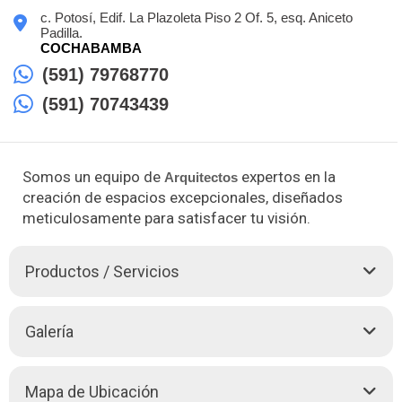
c. Potosí, Edif. La Plazoleta Piso 2 Of. 5, esq. Aniceto
Padilla.
COCHABAMBA
(591) 79768770
(591) 70743439
Somos un equipo de
expertos en la
Arquitectos
creación de espacios excepcionales, diseñados
meticulosamente para satisfacer tu visión.
Productos / Servicios
Diagonal, una firma de
Arquitectos
con una rica y sólida
Galería
trayectoria, se distingue por su compromiso con el
Diseño
Arquitectónico
de alta calidad. A lo largo de los años, hemos
liderado proyectos para diversas instituciones, abarcando
Mapa de Ubicación
desde el ámbito cultural hasta el educativo, científico y