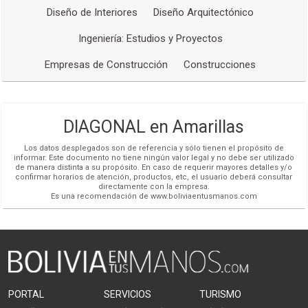
reflejan la esencia y necesidades de cada cliente.
Diseño de Interiores
Diseño Arquitectónico
Consultoría y Construcción:
Ofrecemos servicios
Ingeniería: Estudios y Proyectos
integrales que incluyen consultoría y construcción.
Desde la planificación hasta la entrega, trabajamos de
Empresas de Construcción
Construcciones
cerca con los clientes para garantizar que sus visiones
se materialicen de manera efectiva.
Ingeniería:
Contamos con un equipo de ingenieros
DIAGONAL en Amarillas
altamente capacitados que aportan soluciones técnicas
sólidas a nuestros proyectos. Garantizamos que los
Los datos desplegados son de referencia y sólo tienen el propósito de
informar. Este documento no tiene ningún valor legal y no debe ser utilizado
aspectos estructurales y técnicos estén en sintonía con
de manera distinta a su propósito. En caso de requerir mayores detalles y/o
el
Diseño Arquitectónico
.
confirmar horarios de atención, productos, etc, el usuario deberá consultar
directamente con la empresa.
Es una recomendación de www.boliviaentusmanos.com
Interiorismo:
Nuestros servicios de interiorismo se
centran en crear espacios interiores funcionales y
estéticamente atractivos. Cada detalle se considera
cuidadosamente para lograr la atmósfera deseada.
Paisajismo:
Nuestra experiencia en paisajismo nos
permite integrar hábilmente el entorno natural con el
PORTAL
SERVICIOS
TURISMO
Diseño Arquitectónico
. Creamos áreas exteriores