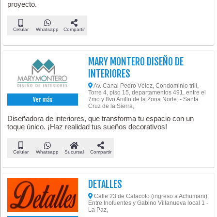
proyecto.
Celular
Whatsapp
Compartir
MARY MONTERO DISEÑO DE
INTERIORES
Av. Canal Pedro Vélez, Condominio triii,
Torre 4, piso 15, departamentos 491, entre el
7mo y 8vo Anillo de la Zona Norte. - Santa
Ver más
Cruz de la Sierra,
Diseñadora de interiores, que transforma tu espacio con un
toque único. ¡Haz realidad tus sueños decorativos!
Celular
Whatsapp
Sucursal
Compartir
DETALLES
Calle 23 de Calacoto (ingreso a Achumani)
Entre Inofuentes y Gabino Villanueva local 1 -
La Paz,