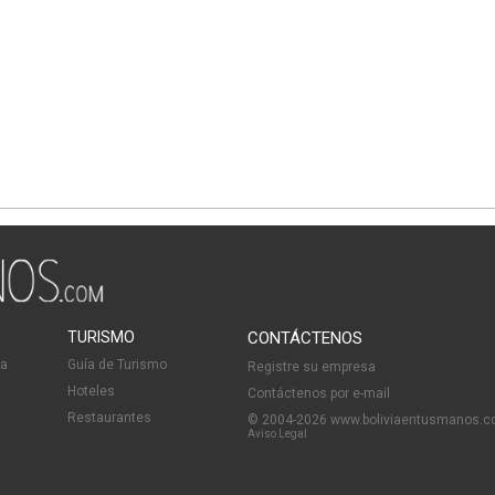
TURISMO
CONTÁCTENOS
ia
Guía de Turismo
Registre su empresa
Hoteles
Contáctenos por e-mail
Restaurantes
© 2004-2026 www.boliviaentusmanos.
Aviso Legal