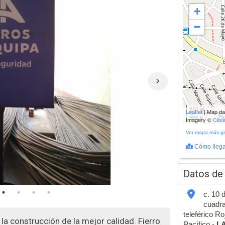
+
−
200 m
Leaflet
| Map d
500 ft
Imagery ©
Clo
Ver mapa más g
Cómo llega
Datos de
c. 10 
cuadra
teleférico Ro
a construcción de la mejor calidad. Fierro
Pacífico -
L