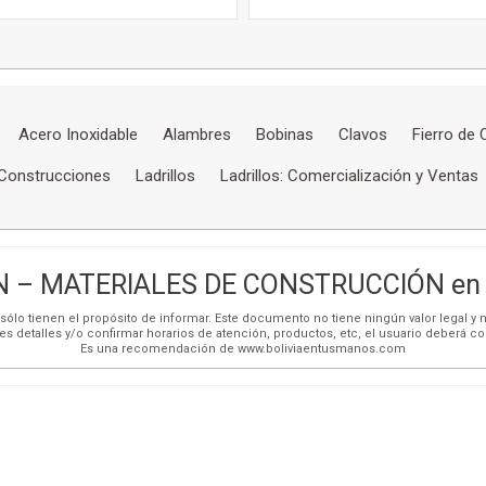
Acero Inoxidable
Alambres
Bobinas
Clavos
Fierro de
Construcciones
Ladrillos
Ladrillos: Comercialización y Ventas
 – MATERIALES DE CONSTRUCCIÓN en A
ólo tienen el propósito de informar. Este documento no tiene ningún valor legal y n
es detalles y/o confirmar horarios de atención, productos, etc, el usuario deberá c
Es una recomendación de www.boliviaentusmanos.com