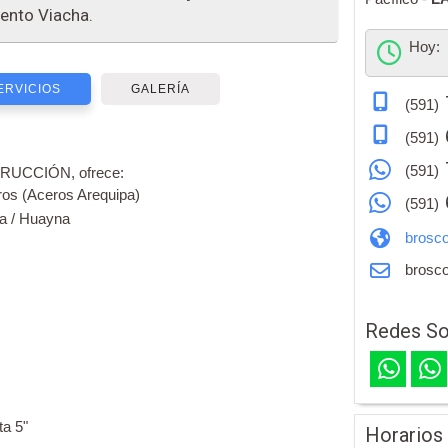
ento Viacha.
Hoy:
ERVICIOS
GALERÍA
(591)
(591)
(591)
UCCIÓN, ofrece:
ros (Aceros Arequipa)
(591)
ra / Huayna
brosc
brosc
Redes So
ta 5"
Horarios