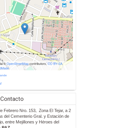
ata ©
OpenStreetMap
contributors,
CC-BY-SA
,
udMade
rande
r
 Contacto
de Febrero Nro. 153, Zona El Tejar, a 2
s del Cementerio Gral. y Estación de
jo, entre Mejillones y Héroes del
A PAZ