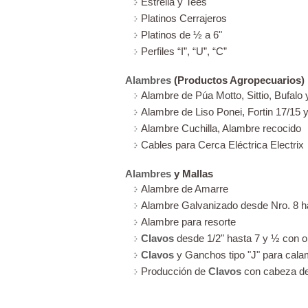
Estrella y Tees
Platinos Cerrajeros
Platinos de ½ a 6"
Perfiles “I”, “U”, “C”
Alambres
(Productos Agropecuarios)
Alambre de Púa Motto, Sittio, Bufal
Alambre de Liso Ponei, Fortin 17/15
Alambre Cuchilla, Alambre recocido
Cables para Cerca Eléctrica Electrix
Alambres
y Mallas
Alambre de Amarre
Alambre Galvanizado desde Nro. 8 h
Alambre para resorte
Clavos
desde 1/2" hasta 7 y ½ con o
Clavos
y Ganchos tipo "J" para cala
Producción de
Clavos
con cabeza de