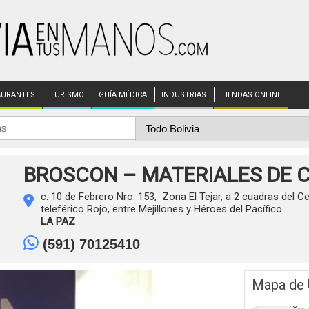
AURANTES
TURISMO
GUÍA MÉDICA
INDUSTRIAS
TIENDAS ONLINE
BROSCON – MATERIALES DE
c. 10 de Febrero Nro. 153, Zona El Tejar, a 2 cuadras del C
teleférico Rojo, entre Mejillones y Héroes del Pacífico
LA PAZ
(591) 70125410
Mapa de 