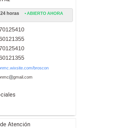
24 horas
• ABIERTO AHORA
70125410
60121355
70125410
60121355
onmc.wixsite.com/broscon
onmc
gmail.com
ciales
 de Atención