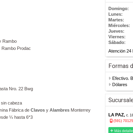
Domingo:
Lunes:
Martes:
Miércoles:
Jueves:
Viernes:
o y Rambo
Sábado:
 y Rambo Prodac
Atención 24 
Formas 
Efectivo. 
Dólares
asta Nro. 22 Bwg
Sucursal
 sin cabeza
mina Fábrica de
Clavos
y
Alambres
Monterrey
LA PAZ,
c. 1
sde ¼ hasta 6*3
(591) 7012
Más detalle