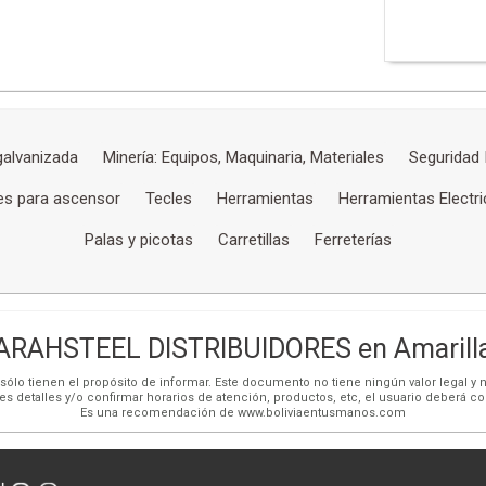
alvanizada
Minería: Equipos, Maquinaria, Materiales
Seguridad 
es para ascensor
Tecles
Herramientas
Herramientas Electr
Palas y picotas
Carretillas
Ferreterías
ARAHSTEEL DISTRIBUIDORES en Amarill
ólo tienen el propósito de informar. Este documento no tiene ningún valor legal y n
es detalles y/o confirmar horarios de atención, productos, etc, el usuario deberá c
Es una recomendación de www.boliviaentusmanos.com