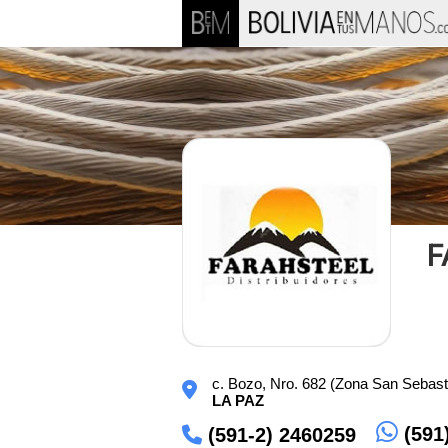
F
c. Bozo, Nro. 682 (Zona San Sebast
LA PAZ
(591
(591-2) 2460259