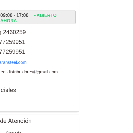
09:00 - 17:00
• ABIERTO
AHORA
2460259
)
77259951
77259951
arahsteel.com
teel.distribuidores
gmail.com
ciales
 de Atención