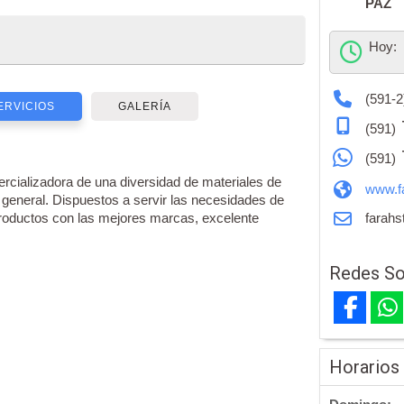
PAZ
Hoy:
(591-2
ERVICIOS
GALERÍA
(591)
(591)
ializadora de una diversidad de materiales de
www.f
n general. Dispuestos a servir las necesidades de
 productos con las mejores marcas, excelente
farahs
Redes So
Horarios