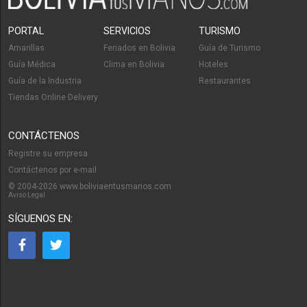
PORTAL
SERVICIOS
TURISMO
Amarillas
Feriados en Bolivia
Guía de Turismo
Guía Médica
Clima en Bolivia
Hoteles
Guía de la Industria
Restaurantes
Tiendas Online Delivery
CONTÁCTENOS
Registre su empresa
Contáctenos por e-mail
© 2004-2026 www.boliviaentusmanos.com
Aviso Legal
SÍGUENOS EN: