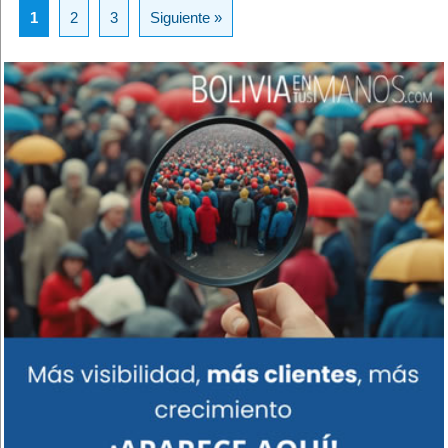
1
2
3
Siguiente »