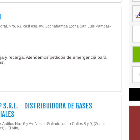
L
itoral, Nro. 63, casi esq. Av. Cochabamba (Zona San Luis Pampa) -
ga y recarga. Atendemos pedidos de emergencia para
es.
P S.R.L. - DISTRIBUIDORA DE GASES
IALES
 Ardiles Nro. 6 y Av. Néstor Galindo, entre Calles 8 y 9, (Zona
s) - El Alto,