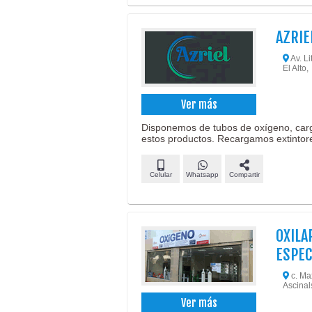
AZRIE
Av. L
El Alto,
Ver más
Disponemos de tubos de oxígeno, car
estos productos. Recargamos extintor
Celular
Whatsapp
Compartir
OXILA
ESPEC
c. Max
Ascinals
Ver más