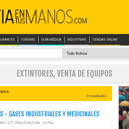
AURANTES
TURISMO
GUÍA MÉDICA
INDUSTRIAS
TIENDAS ONLINE
EXTINTORES, VENTA DE EQUIPOS
uipos
4 resultados
S - GASES INDUSTRIALES Y MEDICINALES
 Nro. 127, Zona Cota Cota - La Paz,