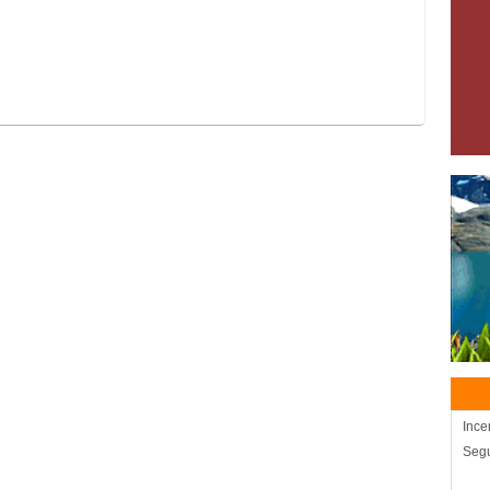
Ince
Segu