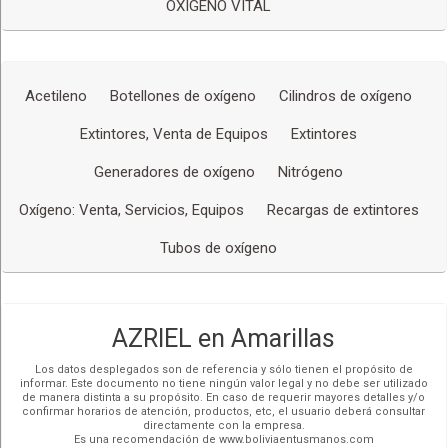
68157716
OXIGENO VITAL
Chatear (591)
azrielo2
outlook.com
Redes Sociales
Acetileno
Botellones de oxígeno
Cilindros de oxígeno
Extintores, Venta de Equipos
Extintores
Generadores de oxígeno
Nitrógeno
Oxígeno: Venta, Servicios, Equipos
Recargas de extintores
Tubos de oxígeno
AZRIEL en Amarillas
Los datos desplegados son de referencia y sólo tienen el propósito de
informar. Este documento no tiene ningún valor legal y no debe ser utilizado
de manera distinta a su propósito. En caso de requerir mayores detalles y/o
confirmar horarios de atención, productos, etc, el usuario deberá consultar
directamente con la empresa.
Es una recomendación de www.boliviaentusmanos.com