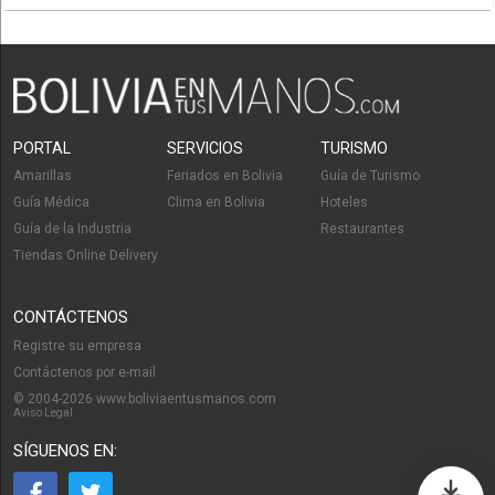
PORTAL
SERVICIOS
TURISMO
Amarillas
Feriados en Bolivia
Guía de Turismo
Guía Médica
Clima en Bolivia
Hoteles
Guía de la Industria
Restaurantes
Tiendas Online Delivery
CONTÁCTENOS
Registre su empresa
Contáctenos por e-mail
© 2004-2026 www.boliviaentusmanos.com
Aviso Legal
SÍGUENOS EN: