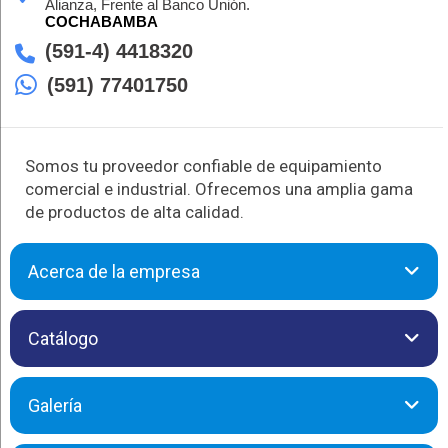
Alianza, Frente al Banco Unión.
COCHABAMBA
(591-4) 4418320
(591) 77401750
Somos tu proveedor confiable de equipamiento
comercial e industrial. Ofrecemos una amplia gama
de productos de alta calidad.
Acerca de la empresa
SAMO es tu socio confiable en consultoría, ingeniería, diseño,
Catálogo
instalación y puesta en marcha de sistemas contra incendios.
Nos dedicamos a brindar soluciones personalizadas para
optimizar la seguridad en tu espacio, cumpliendo con los más
Galería
altos estándares. Trabajamos con empresas líderes como
Kidde, Victaulic y Edwards, asegurando productos de calidad
y eficiencia.