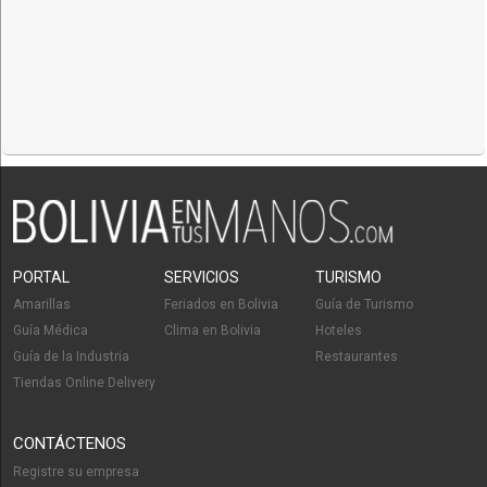
PORTAL
SERVICIOS
TURISMO
Amarillas
Feriados en Bolivia
Guía de Turismo
Guía Médica
Clima en Bolivia
Hoteles
Guía de la Industria
Restaurantes
Tiendas Online Delivery
CONTÁCTENOS
Registre su empresa