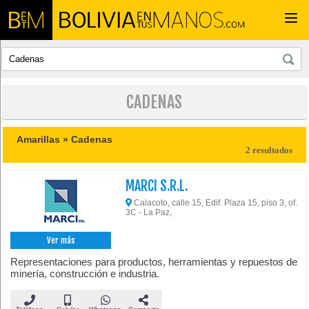
Togg
navi
CADENAS
Amarillas »
Cadenas
2 resultados
MARCI S.R.L.
Calacoto, calle 15, Edif. Plaza 15, piso 3, of.
3C - La Paz,
Ver más
Representaciones para productos, herramientas y repuestos de
minería, construcción e industria.