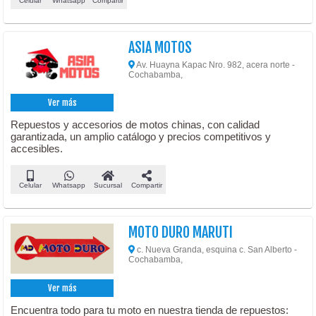
Celular
Whatsapp
Compartir
ASIA MOTOS
Av. Huayna Kapac Nro. 982, acera norte -
Cochabamba,
Ver más
Repuestos y accesorios de motos chinas, con calidad
garantizada, un amplio catálogo y precios competitivos y
accesibles.
Celular
Whatsapp
Sucursal
Compartir
MOTO DURO MARUTI
c. Nueva Granda, esquina c. San Alberto -
Cochabamba,
Ver más
Encuentra todo para tu moto en nuestra tienda de repuestos: