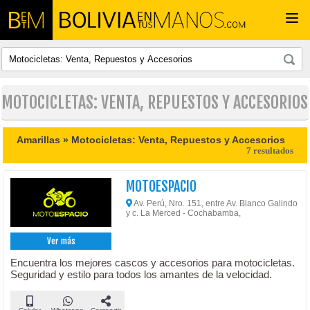
Togg
navi
MOTOCICLETAS: VENTA, REPUESTOS Y ACCESORIOS
Amarillas »
Motocicletas: Venta, Repuestos y Accesorios
7 resultados
MOTOESPACIO
Av. Perú, Nro. 151, entre Av. Blanco Galindo
y c. La Merced - Cochabamba,
Ver más
Encuentra los mejores cascos y accesorios para motocicletas.
Seguridad y estilo para todos los amantes de la velocidad.