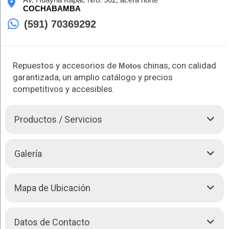
COCHABAMBA
(591) 70369292
Repuestos y accesorios de
chinas, con calidad
Motos
garantizada, un amplio catálogo y precios
competitivos y accesibles.
Productos / Servicios
Asia
Motos
es tu mejor opción para encontrar repuestos y
Galería
accesorios de alta calidad para
Motos
chinas. Con un amplio
catálogo de productos, cubrimos todas las necesidades de los
amantes de las motocicletas, ofreciendo soluciones confiables
Mapa de Ubicación
y duraderas. Nuestros repuestos son diseñados
específicamente para adaptarse a las
Motos
chinas,
garantizando un ajuste perfecto y un rendimiento óptimo.
Además, contamos con accesorios que permiten personalizar
Datos de Contacto
+