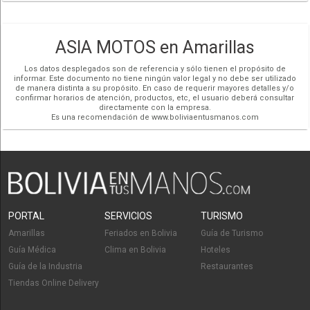
ASIA MOTOS en Amarillas
Los datos desplegados son de referencia y sólo tienen el propósito de
informar. Este documento no tiene ningún valor legal y no debe ser utilizado
de manera distinta a su propósito. En caso de requerir mayores detalles y/o
confirmar horarios de atención, productos, etc, el usuario deberá consultar
directamente con la empresa.
Es una recomendación de www.boliviaentusmanos.com
PORTAL
SERVICIOS
TURISMO
Amarillas
Feriados en Bolivia
Guía de Turismo
Guía Médica
Clima en Bolivia
Hoteles
Guía de la Industria
Restaurantes
Tiendas Online Delivery