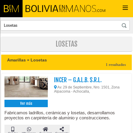
Togg
navi
LOSETAS
Amarillas »
Losetas
1 resultados
INCER – G.A.L.B. S.R.L.
Av. 29 de Septiembre, Nro. 1501, Zona
Alpacoma - Achocalla,
Ver más
Fabricamos ladrillos, cerámicas y losetas, desarrollamos
proyectos en carpintería de aluminio y construcciones.