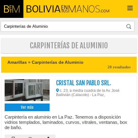
Togg
navi
CARPINTERÍAS DE ALUMINIO
Amarillas »
Carpinterías de Aluminio
20 resultados
CRISTAL SAN PABLO SRL.
c. 23, a media cuadra de la Av. José
Ballivián (Calacoto) - La Paz,
Ver más
Carpintería en aluminio en La Paz. Tenemos a disposición
vidrios templados, laminados, curvos, vitrales, ventanas, box
de baño.