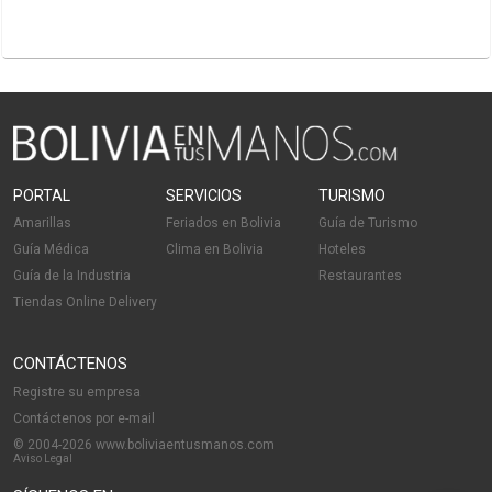
PORTAL
SERVICIOS
TURISMO
Amarillas
Feriados en Bolivia
Guía de Turismo
Guía Médica
Clima en Bolivia
Hoteles
Guía de la Industria
Restaurantes
Tiendas Online Delivery
CONTÁCTENOS
Registre su empresa
Contáctenos por e-mail
© 2004-2026 www.boliviaentusmanos.com
Aviso Legal