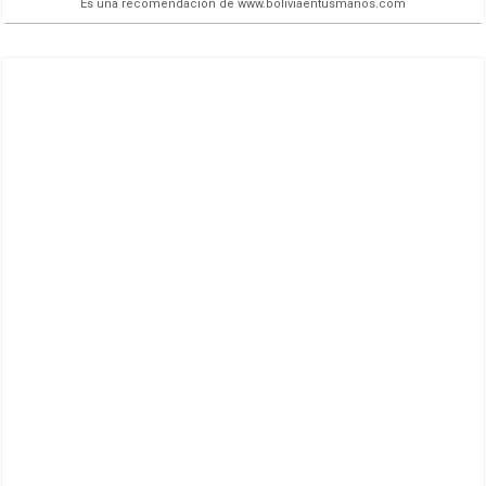
Es una recomendación de www.boliviaentusmanos.com