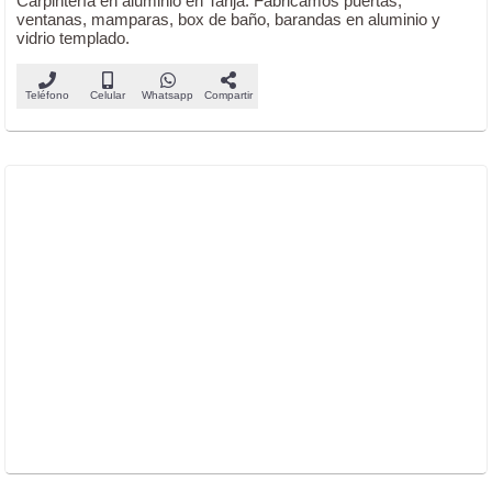
Carpintería en aluminio en Tarija. Fabricamos puertas,
ventanas, mamparas, box de baño, barandas en aluminio y
vidrio templado.
Teléfono
Celular
Whatsapp
Compartir