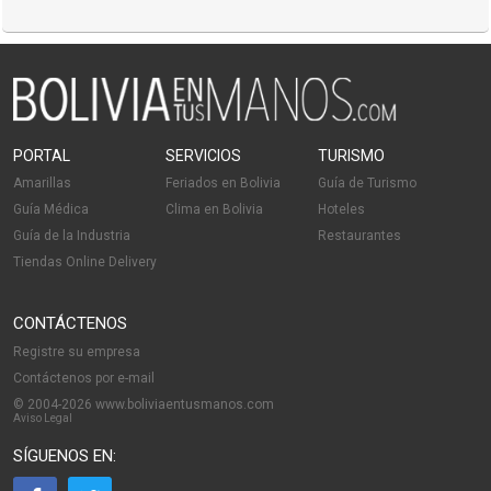
PORTAL
SERVICIOS
TURISMO
Amarillas
Feriados en Bolivia
Guía de Turismo
Guía Médica
Clima en Bolivia
Hoteles
Guía de la Industria
Restaurantes
Tiendas Online Delivery
CONTÁCTENOS
Registre su empresa
Contáctenos por e-mail
© 2004-2026 www.boliviaentusmanos.com
Aviso Legal
SÍGUENOS EN: