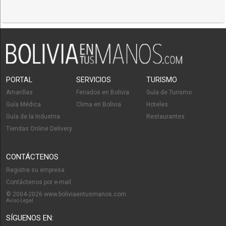
PORTAL
SERVICIOS
TURISMO
Amarillas
Feriados en Bolivia
Guía de Turismo
Guía Médica
Clima en Bolivia
Hoteles
Guía de la Industria
Restaurantes
Tiendas Online Delivery
CONTÁCTENOS
Registre su empresa
Contáctenos por e-mail
© 2004-2026 www.boliviaentusmanos.com
Aviso Legal
SÍGUENOS EN: