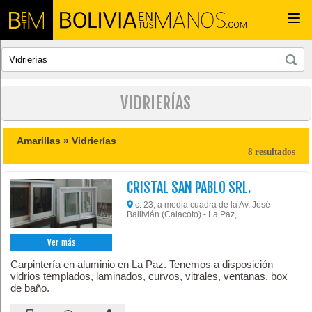
Togg
navi
VIDRIERÍAS
Amarillas »
Vidrierías
8 resultados
CRISTAL SAN PABLO SRL.
c. 23, a media cuadra de la Av. José
Ballivián (Calacoto) - La Paz,
Ver más
Carpintería en aluminio en La Paz. Tenemos a disposición
vidrios templados, laminados, curvos, vitrales, ventanas, box
de baño.