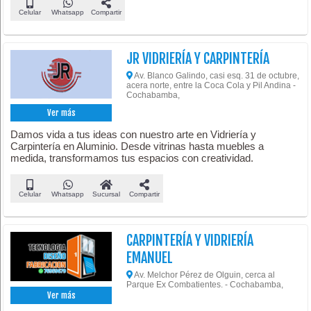
Celular
Whatsapp
Compartir
JR VIDRIERÍA Y CARPINTERÍA
Av. Blanco Galindo, casi esq. 31 de octubre,
acera norte, entre la Coca Cola y Pil Andina -
Cochabamba,
Ver más
Damos vida a tus ideas con nuestro arte en Vidriería y
Carpintería en Aluminio. Desde vitrinas hasta muebles a
medida, transformamos tus espacios con creatividad.
Celular
Whatsapp
Sucursal
Compartir
CARPINTERÍA Y VIDRIERÍA
EMANUEL
Av. Melchor Pérez de Olguin, cerca al
Parque Ex Combatientes. - Cochabamba,
Ver más