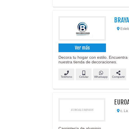
BRAYA
Esteb
Ver más
Decora tu hogar con estilo. Encuentra 
nuestra tienda de decoraciones.
Teléfono
Celular
Whatsapp
Compartir
EURO
EUROALUMINIOS
c. La 
Carpintería de aluminio.