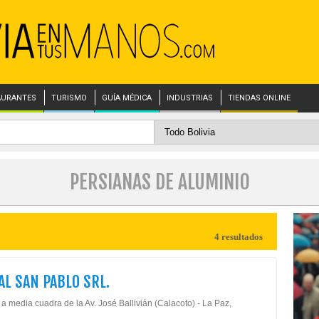
AURANTES
TURISMO
GUÍA MÉDICA
INDUSTRIAS
TIENDAS ONLINE
PERSIANAS DE ALUMINIO
4 resultados
AL SAN PABLO SRL.
 a media cuadra de la Av. José Ballivián (Calacoto) - La Paz,