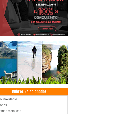
Rubros Relacionados
o Inoxidable
iones
strias Metálicas