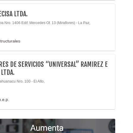
ECISA LTDA.
a Nro. 1406 Edif. Mercedes Of. 13 (Miraflores) - La Paz,
tructurales
RES DE SERVICIOS “UNIVERSAL” RAMIREZ E
 LTDA.
ahuanacu Nro. 100 - El Alto,
.e.p.