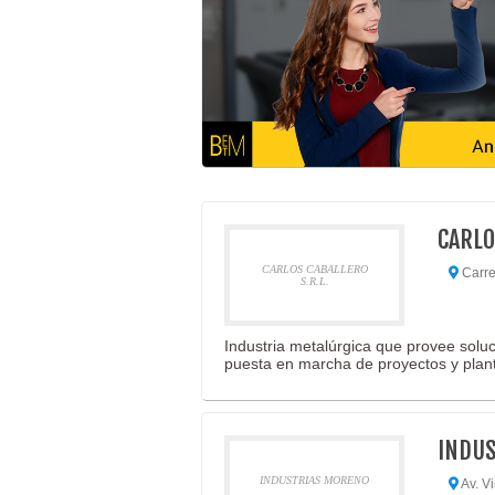
CARLO
CARLOS CABALLERO
Carret
S.R.L.
Industria metalúrgica que provee soluc
puesta en marcha de proyectos y plant
INDU
INDUSTRIAS MORENO
Av. Vi