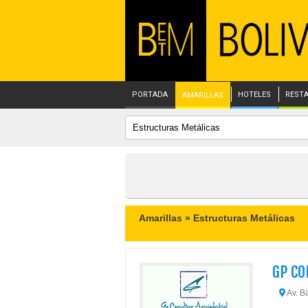
PORTADA
HOTELES
REST
AMARILLAS
Amarillas »
Estructuras Metálicas
GP CO
Av. Ba