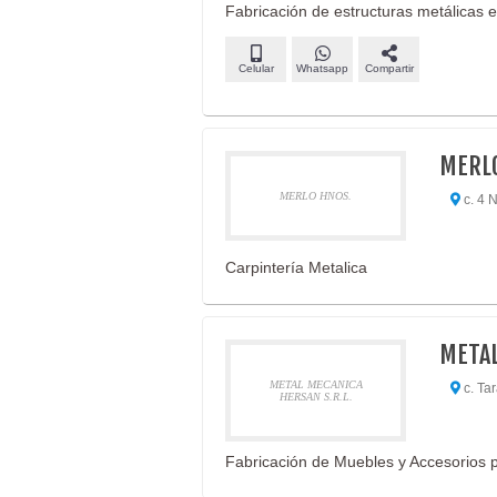
Fabricación de estructuras metálicas en
Celular
Whatsapp
Compartir
MERL
MERLO HNOS.
c. 4 N
Carpintería Metalica
METAL
METAL MECANICA
c. Tar
HERSAN S.R.L.
Fabricación de Muebles y Accesorios p