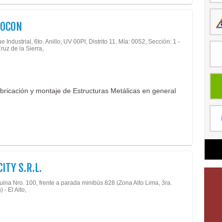
ROCON
 Industrial, 6to. Anillo, UV 00PI, Distrito 11. Mía: 0052, Sección: 1 -
ruz de la Sierra,
bricación y montaje de Estructuras Metálicas en general
ITY S.R.L.
uina Nro. 100, frente a parada minibús 828 (Zona Alto Lima, 3ra.
 - El Alto,