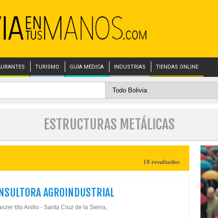
AURANTES
TURISMO
GUÍA MÉDICA
INDUSTRIAS
TIENDAS ONLINE
ESTRUCTURAS METÁLICAS
18 resultados
NSULTORA AGROINDUSTRIAL
nzer 6to Anillo - Santa Cruz de la Sierra,