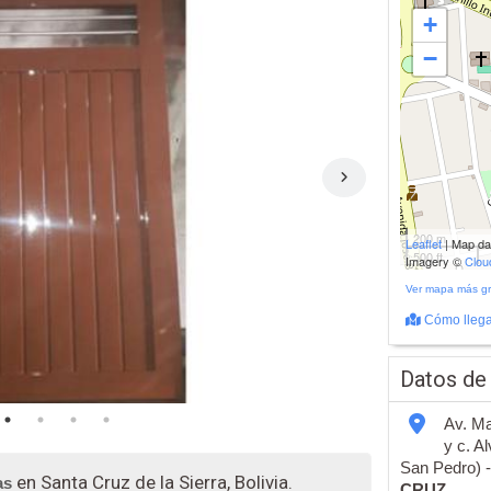
+
−
200 m
Leaflet
| Map d
500 ft
Imagery ©
Clo
Ver mapa más g
Cómo llega
Datos de
Av. Ma
y c. A
San Pedro) 
en Santa Cruz de la Sierra, Bolivia.
as
CRUZ