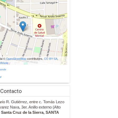
ata ©
OpenStreetMap
contributors,
CC-BY-SA
,
udMade
rande
r
 Contacto
rio R. Gutiérrez, entre c. Tomás Lezo
lvarez Nava, 3er. Anillo externo (Alto
-
Santa Cruz de la Sierra,
SANTA