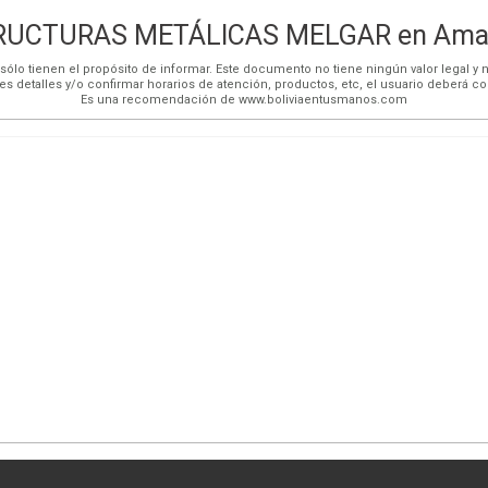
RUCTURAS METÁLICAS MELGAR en Amari
ólo tienen el propósito de informar. Este documento no tiene ningún valor legal y n
es detalles y/o confirmar horarios de atención, productos, etc, el usuario deberá c
Es una recomendación de www.boliviaentusmanos.com