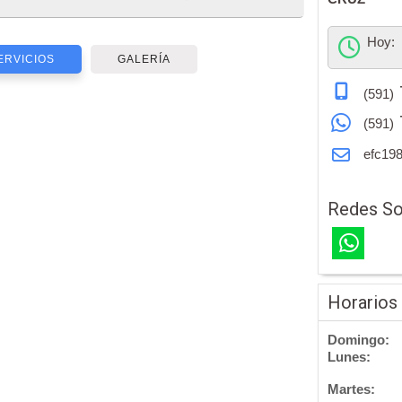
Hoy:
ERVICIOS
GALERÍA
(591)
(591)
efc19
Redes So
Horarios
Domingo:
Lunes:
Martes: