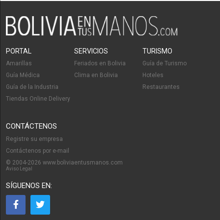
PORTAL
SERVICIOS
TURISMO
Amarillas
Feriados en Bolivia
Guía de Turismo
Guía Médica
Clima en Bolivia
Hoteles
Guía de la Industria
Restaurantes
Tiendas Online Delivery
CONTÁCTENOS
Registre su empresa
Contáctenos por e-mail
© 2004-2026 www.boliviaentusmanos.com
Aviso Legal
SÍGUENOS EN: