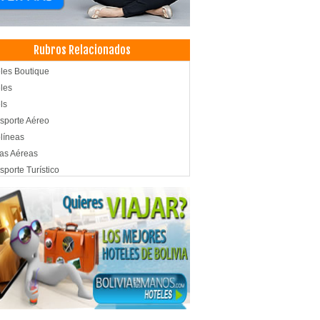
Rubros Relacionados
les Boutique
les
ls
sporte Aéreo
líneas
as Aéreas
sporte Turístico
los
sporte de Pasajeros
cias de Viajes y Turismo
adora de Turismo
adores Turisticos
smo: Agencias de Viaje
ismo
es, Agencias de
riales de Construcción