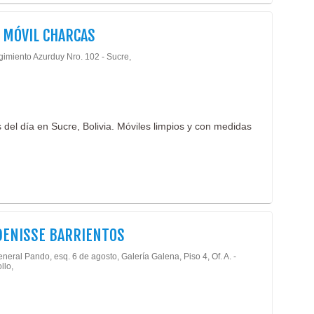
Teji
 MÓVIL CHARCAS
Teji
Tela
gimiento Azurduy Nro. 102 - Sucre,
Text
Deli
Radi
Serv
s del día en Sucre, Bolivia. Móviles limpios y con medidas
Taxi
Tran
Tran
Tran
Taxi
Radi
Prof
DENISSE BARRIENTOS
Gine
neral Pando, esq. 6 de agosto, Galería Galena, Piso 4, Of. A. -
Médi
llo,
Amb
Auxi
Eme