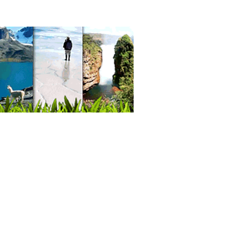
ping
as Térmicas para Camping
kas
sorios de Montaña
ltura para alimentos
ularios Contínuos
esión Digital
entas
esión data variable
esión de facturas en rollo
esión comercial
esión de seguridad
rial escolar
aging farmacéutico
aging industrial
l reciclado
es Escolares
l, Fábricas de
ica de Telas
strias Textiles