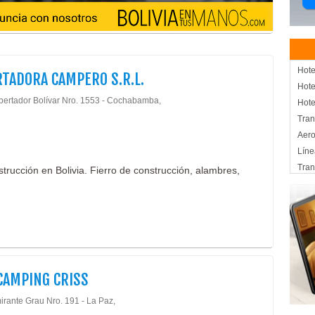
Hote
TADORA CAMPERO S.R.L.
Hote
ibertador Bolívar Nro. 1553 - Cochabamba,
Hote
Tran
Aero
Líne
Tran
trucción en Bolivia. Fierro de construcción, alambres,
Vue
Tran
Agen
Oper
Oper
Turi
CAMPING CRISS
Tur
Viaj
irante Grau Nro. 191 - La Paz,
Mate