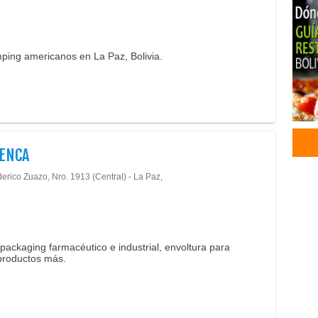
Ferr
Cal
Cla
mping americanos en La Paz, Bolivia.
Grife
Hor
Plan
Yes
Acce
Fier
ENCA
Ala
erico Zuazo, Nro. 1913 (Central) - La Paz,
Cañe
Tubo
Ladr
Cons
Viga
 packaging farmacéutico e industrial, envoltura para
 productos más.
Azul
Acce
Artí
Artí