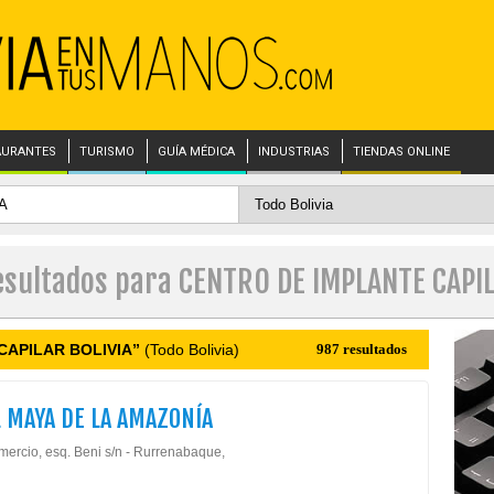
AURANTES
TURISMO
GUÍA MÉDICA
INDUSTRIAS
TIENDAS ONLINE
esultados para CENTRO DE IMPLANTE CAPI
CAPILAR BOLIVIA”
(Todo Bolivia)
987 resultados
 MAYA DE LA AMAZONÍA
mercio, esq. Beni s/n - Rurrenabaque,