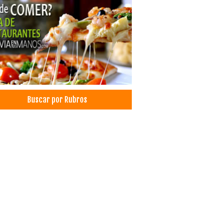
eterías
aminas
vos
ria
migones
chas Metálicas
o
sorios para construcción
Buscar por Rubros
ro de Construcción
mbres
rías
s Estructurales
illos
trucciones
s de Acero
ejos
sorios de Camping
culos de Camping
culos de Militares