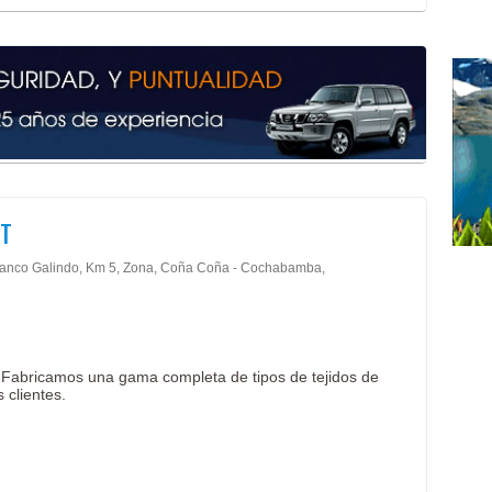
Cam
Carp
Par
Acce
Envo
Form
Impr
Impr
Impr
OT
Impr
Impr
lanco Galindo, Km 5, Zona, Coña Coña - Cochabamba,
Impr
Mate
Pack
Pack
a. Fabricamos una gama completa de tipos de tejidos de
Pape
 clientes.
Util
Pape
Fábr
Indu