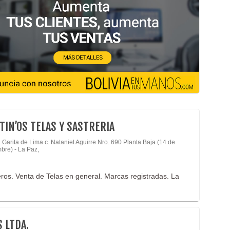
TIN’OS TELAS Y SASTRERIA
Garita de Lima c. Nataniel Aguirre Nro. 690 Planta Baja (14 de
bre) - La Paz,
os. Venta de Telas en general. Marcas registradas. La
 LTDA.