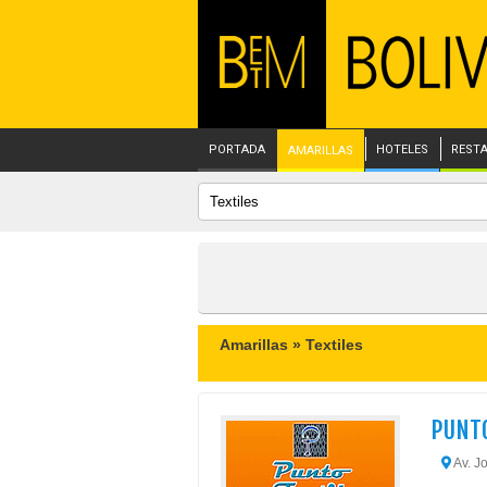
PORTADA
HOTELES
REST
AMARILLAS
Amarillas »
Textiles
PUNTO
Av. Jo