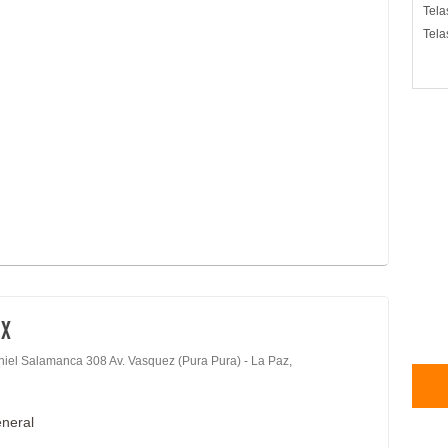
Tela
Tela
EX
niel Salamanca 308 Av. Vasquez (Pura Pura) - La Paz,
eneral