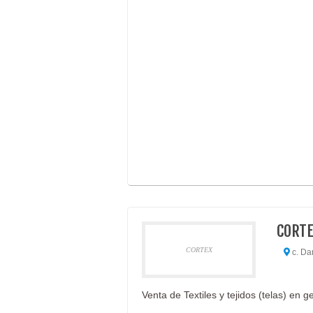
CORT
CORTEX
c. Da
Venta de Textiles y tejidos (telas) en g