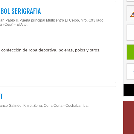
BOL SERIGRAFIA
an Pablo II, Puerta principal Multicentro El Ceibo. Nro. G#3 lado
 (Ceja) - El Alto,
, confección de ropa deportiva, poleras, polos y otros.
OT
lanco Galindo, Km 5, Zona, Coña Coña - Cochabamba,