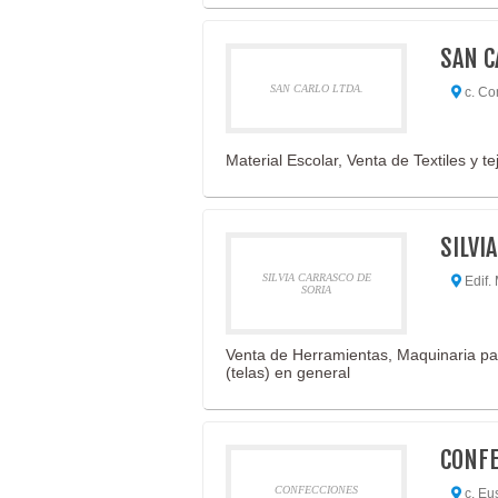
SAN C
SAN CARLO LTDA.
c. Co
Material Escolar, Venta de Textiles y te
SILVI
SILVIA CARRASCO DE
Edif. 
SORIA
Venta de Herramientas, Maquinaria para l
(telas) en general
CONFE
CONFECCIONES
c. Eus