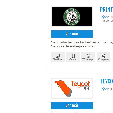
PRINT
Av. Ju
ascensor
Ver más
Serigrafía textil industrial (estampado)
Servicio de entrega rápida.
Teléfono
Celular
Whatsapp
Compartir
TEYC
Av. B
Ver más