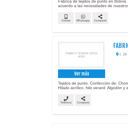
Fábrica de tejidos de punto en Bolivi
acuerdo a las necesidades de nuestros
Celular
Whatsapp
Compartir
FABRI
FABRICA TEJIDOS SANTA
c. 26 
ROSA
Ver más
Tejidos de punto. Confección de: Chom
Hilado acrílico, hilo veranil. Algodón y
Teléfono
Compartir