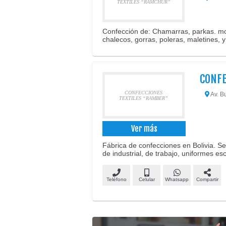
TEXTILES “RAMCHUR”
Confección de: Chamarras, parkas. moc
chalecos, gorras, poleras, maletines, y
CONFE
CONFECCIONES
Av. B
TEXTILES “RAMBER”
Ver más
Fábrica de confecciones en Bolivia. S
de industrial, de trabajo, uniformes e
Teléfono
Celular
Whatsapp
Compartir