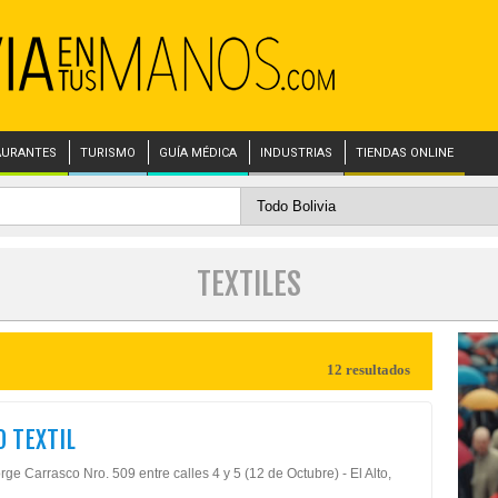
AURANTES
TURISMO
GUÍA MÉDICA
INDUSTRIAS
TIENDAS ONLINE
TEXTILES
12 resultados
 TEXTIL
rge Carrasco Nro. 509 entre calles 4 y 5 (12 de Octubre) - El Alto,