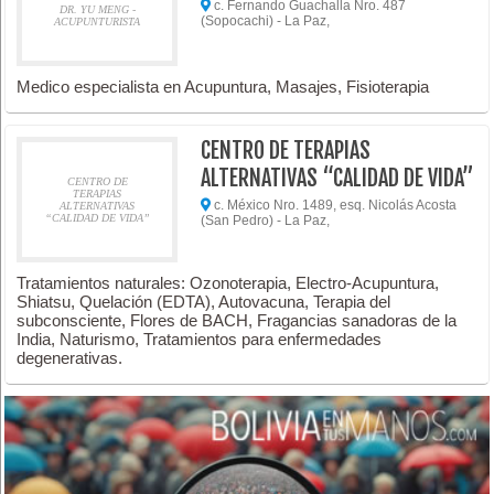
c. Fernando Guachalla Nro. 487
DR. YU MENG -
(Sopocachi) - La Paz,
ACUPUNTURISTA
Medico especialista en Acupuntura, Masajes, Fisioterapia
CENTRO DE TERAPIAS
ALTERNATIVAS “CALIDAD DE VIDA”
CENTRO DE
TERAPIAS
c. México Nro. 1489, esq. Nicolás Acosta
ALTERNATIVAS
“CALIDAD DE VIDA”
(San Pedro) - La Paz,
Tratamientos naturales: Ozonoterapia, Electro-Acupuntura,
Shiatsu, Quelación (EDTA), Autovacuna, Terapia del
subconsciente, Flores de BACH, Fragancias sanadoras de la
India, Naturismo, Tratamientos para enfermedades
degenerativas.