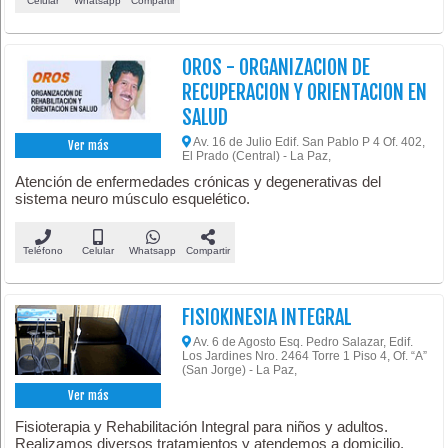
Celular
Whatsapp
Compartir
OROS - ORGANIZACION DE
RECUPERACION Y ORIENTACION EN
SALUD
Av. 16 de Julio Edif. San Pablo P 4 Of. 402,
Ver más
El Prado (Central) - La Paz,
Atención de enfermedades crónicas y degenerativas del
sistema neuro músculo esquelético.
Teléfono
Celular
Whatsapp
Compartir
FISIOKINESIA INTEGRAL
Av. 6 de Agosto Esq. Pedro Salazar, Edif.
Los Jardines Nro. 2464 Torre 1 Piso 4, Of. “A”
(San Jorge) - La Paz,
Ver más
Fisioterapia y Rehabilitación Integral para niños y adultos.
Realizamos diversos tratamientos y atendemos a domicilio.