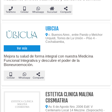
Teléfono
Celular
Whatsapp
Sucursal
Compartir
UBICUA
c. Buenos Aires , entre Pando y Melchor
Urquidi, Torres de La Unión – Piso 4 -
Cochabamba,
Ver más
Mejora tu salud de forma integral con nuestra Medicina
Funcional Integrativa y descubre el poder de la
Bioneuroemoción.
Celular
Whatsapp
Compartir
ESTETICA CLINICA MALENA
COSMIATRIA
ESTETICA CLINICA
MALENA
Av. 6 de Agosto Nro. 2006 Edif. V
COSMIATRIA
Centenario Local 14 Mezzne. (Sopocachi) -