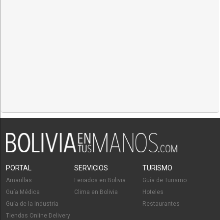
PORTAL
SERVICIOS
TURISMO
Amarillas
Feriados en Bolivia
Guía de Turismo
Guía Médica
Clima en Bolivia
Hoteles
Guía de la Industria
Restaurantes
Tiendas Online Delivery