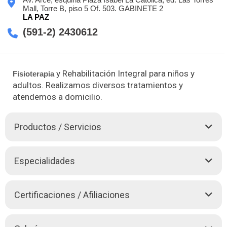
Mall, Torre B, piso 5 Of. 503. GABINETE 2
LA PAZ
(591-2) 2430612
y Rehabilitación Integral para niños y
Fisioterapia
adultos. Realizamos diversos tratamientos y
atendemos a domicilio.
Productos / Servicios
» Ondas de Choque Cec
Especialidades
» Termoterapia
Compresas húmedo-calientes
Parafina
Nuestros profesionales tienen una excelente formación
Certificaciones / Afiliaciones
académica y experiencia en todas las áreas de la
Rayos Infrarrojos
Fisioterapia
,
Kinesiología
y Rehabilitación. Tenemos un
» Electroterapia
Centro con equipos de última generación, para brindarle la
Afiliados al Colegio de Fisioterapia y Kinesiología
Diadinámicas