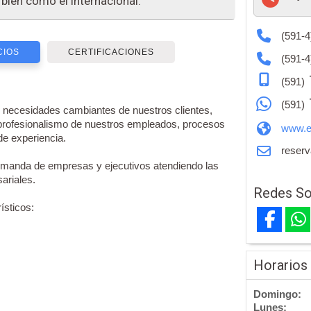
 bien como el internacional.
(591-4
CIOS
CERTIFICACIONES
(591-4
(591)
(591)
as necesidades cambiantes de nuestros clientes,
 profesionalismo de nuestros empleados, procesos
www.el
de experiencia.
reserv
demanda de empresas y ejecutivos atendiendo las
ariales.
Redes So
ísticos:
Horarios
Domingo:
Lunes: