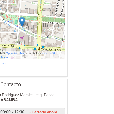
ata ©
OpenStreetMap
contributors,
CC-BY-SA
,
udMade
rande
r
 Contacto
io Rodríguez Morales, esq. Pando -
HABAMBA
09:00 - 12:30
• Cerrado ahora