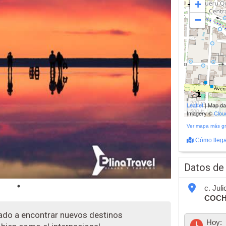
+
−
200 m
Leaflet
| Map d
500 ft
Imagery ©
Clo
Ver mapa más g
Cómo llega
Datos de
c. Jul
COC
do a encontrar nuevos destinos
Hoy: