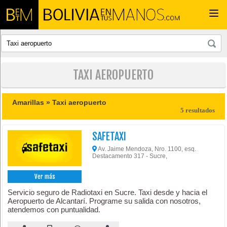
Togg
navi
TAXI AEROPUERTO
Amarillas »
Taxi aeropuerto
5 resultados
SAFETAXI
Av. Jaime Mendoza, Nro. 1100, esq.
Destacamento 317 - Sucre,
Ver más
Servicio seguro de Radiotaxi en Sucre. Taxi desde y hacia el
Aeropuerto de Alcantarí. Programe su salida con nosotros,
atendemos con puntualidad.