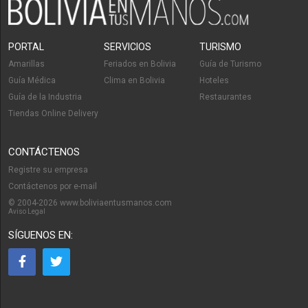
PORTAL
SERVICIOS
TURISMO
Amarillas
Feriados en Bolivia
Guía de Turismo
Guía Médica
Clima en Bolivia
Hoteles
Guía de la Industria
Restaurantes
Tiendas Online Delivery
CONTÁCTENOS
Registre su empresa
Contáctenos por e-mail
© 2004-2026 www.boliviaentusmanos.com
Aviso Legal
SÍGUENOS EN: