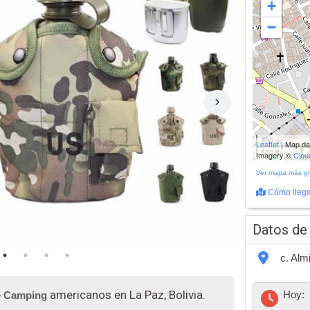
+
−
200 m
Leaflet
| Map d
500 ft
Imagery ©
Clo
Ver mapa más g
Cómo llega
Datos de
c. Alm
americanos en La Paz, Bolivia.
Hoy:
e
Camping