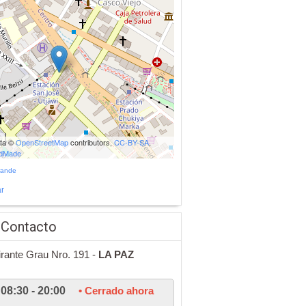
ata ©
OpenStreetMap
contributors,
CC-BY-SA
,
udMade
rande
r
 Contacto
irante Grau Nro. 191 -
LA PAZ
08:30 - 20:00
• Cerrado ahora