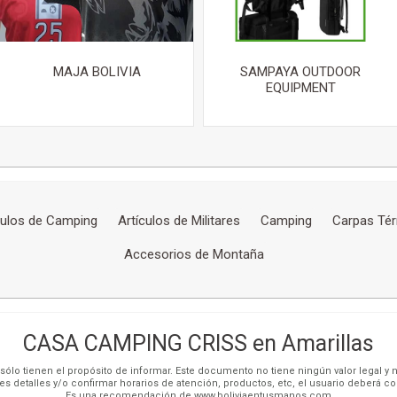
MAJA BOLIVIA
SAMPAYA OUTDOOR
EQUIPMENT
culos de Camping
Artículos de Militares
Camping
Carpas Té
Accesorios de Montaña
CASA CAMPING CRISS en Amarillas
ólo tienen el propósito de informar. Este documento no tiene ningún valor legal y n
es detalles y/o confirmar horarios de atención, productos, etc, el usuario deberá c
Es una recomendación de www.boliviaentusmanos.com