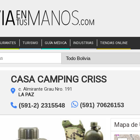
AURANTES
TURISMO
GUÍA MÉDICA
INDUSTRIAS
TIENDAS ONLINE
CASA CAMPING CRISS
c. Almirante Grau Nro. 191
LA PAZ
(591) 70626153
(591-2) 2315548
Mapa de 