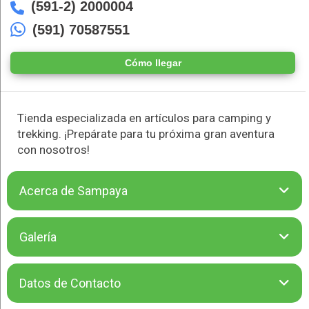
(591-2) 2000004
(591) 70587551
Cómo llegar
Tienda especializada en artículos para camping y
trekking. ¡Prepárate para tu próxima gran aventura
con nosotros!
Acerca de Sampaya
Sampaya Outdoor Equipment es tu tienda especializada en
Galería
artículos para camping y trekking. Ofrecemos una amplia
selección de productos de marcas reconocidas como Doite
Outdoor, Doite Heritage, Naturehike y G-Tech, garantizando
Datos de Contacto
calidad y durabilidad para cada aventura. Desde carpas
resistentes hasta botas y chamarras de alto rendimiento,