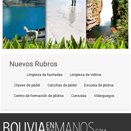
Auditores
Asesoramiento Tributario
Auditoria
Auditoria Financiera
Consultores Contables
Recursos Humanos
Servicios Contables y Consultoría
Tributación
Nuevos Rubros
Administración, Asesores en
Auditoría externa
Limpieza de fachadas
Limpieza de vidrios
Asesoría y Consultora Contable
Clases de pádel
Canchas de pádel
Escuela de pilotos
Servicios Empresariales
Centro de formación de pilotos
Consolas
Videojuegos
Contabilidad externa
Consultoras, Empresas
Consultores Financieros
Contadores