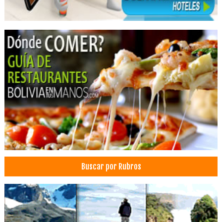
Salud: Clínicas
Tomografía
Emergencias
Clínicas Privadas
Clínicas particulares
Salud: Centros Médicos
Dermatólogos
Médicos Dermatólogos
Colegios Privados
Colegios Secundarios
Colegios Particulares
Escuelas Secundarias
Buscar por Rubros
Escuelas Primarias
Escuelas Particulares
Escuelas Privadas
Unidades Educativas