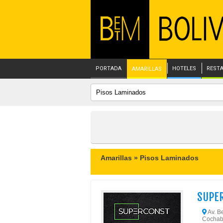
PORTADA
HOTELES
REST
AMARILLAS
Amarillas »
Pisos Laminados
SUPE
Av. Be
Cochab