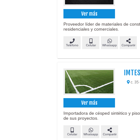
Ver más
Proveedor líder de materiales de const
residenciales y comerciales.
Teléfono
Celular
Whatsapp
Compartir
IMTES
c. 35
Ver más
Importadora de césped sintético y pis
de sus proyectos.
Celular
Whatsapp
Compartir