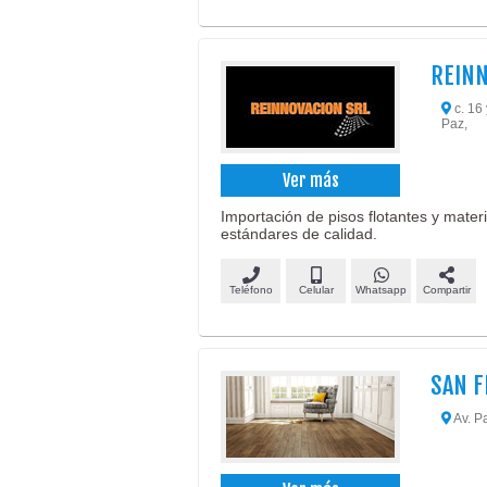
REINN
c. 16 
Paz,
Ver más
Importación de pisos flotantes y mater
estándares de calidad.
Teléfono
Celular
Whatsapp
Compartir
SAN F
Av. P