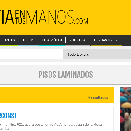
AURANTES
TURISMO
GUÍA MÉDICA
INDUSTRIAS
TIENDAS ONLINE
PISOS LAMINADOS
4 resultados
RCONST
ijing, Nro. 621, acera oeste, entre Av. América y Juan de la Rosa -
amba,