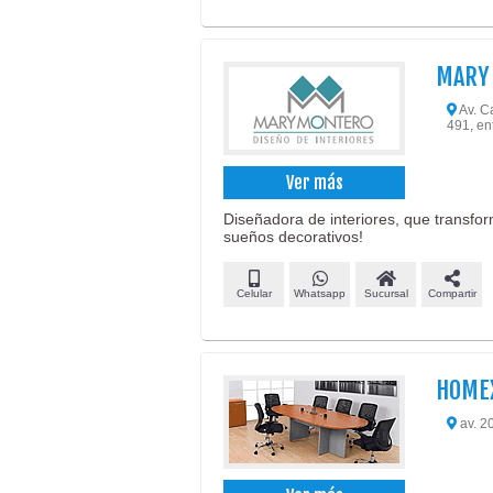
MARY 
Av. Ca
491, en
Ver más
Diseñadora de interiores, que transfor
sueños decorativos!
Celular
Whatsapp
Sucursal
Compartir
HOMEX
av. 2