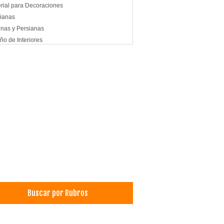
rial para Decoraciones
ianas
inas y Persianas
ño de Interiores
bles
lerías
Buscar por Rubros