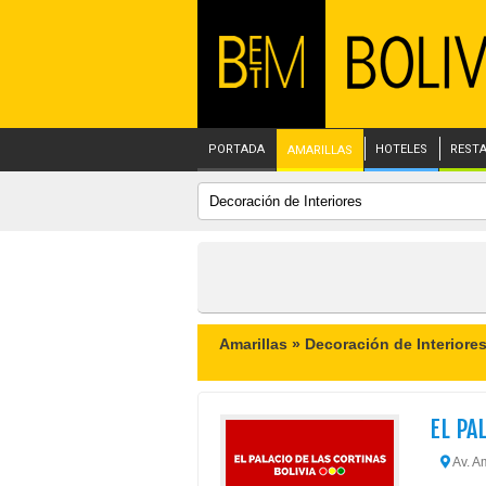
PORTADA
HOTELES
REST
AMARILLAS
Amarillas »
Decoración de Interiore
EL PA
Av. A