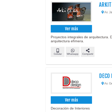
ARKIT
Av. J
Ver más
Proyectos integrales de arquitectura. D
arquitectura efímera.
Celular
Whatsapp
Compartir
DECO 
Av. G
Ver más
Decoración de Interiores