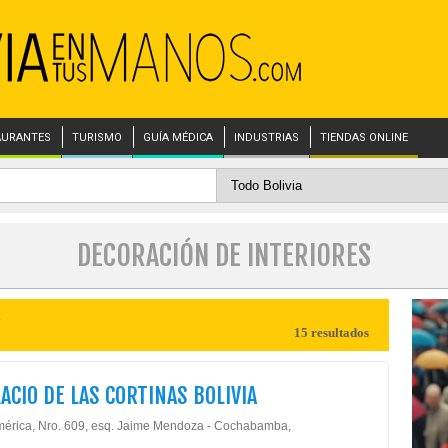
AURANTES
TURISMO
GUÍA MÉDICA
INDUSTRIAS
TIENDAS ONLINE
DECORACIÓN DE INTERIORES
s
15 resultados
LACIO DE LAS CORTINAS BOLIVIA
mérica, Nro. 609, esq. Jaime Mendoza - Cochabamba,