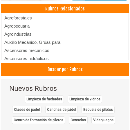
Rubros Relacionados
Agroforestales
Agropecuaria
Agroindustrias
Auxilio Mecánico, Grúas para
Ascensores mecánicos
Ascensores hidráulicos
Balanzas
Buscar por Rubros
Balanzas camioneras
Elevadores para automóviles
Nuevos Rubros
Equipos Industriales
Grúas y Montacargas
Limpieza de fachadas
Limpieza de vidrios
Herramientas Electricas y Mecánicas
Clases de pádel
Canchas de pádel
Escuela de pilotos
Ingeniería industrial
Centro de formación de pilotos
Consolas
Videojuegos
Ingeniería mecánica