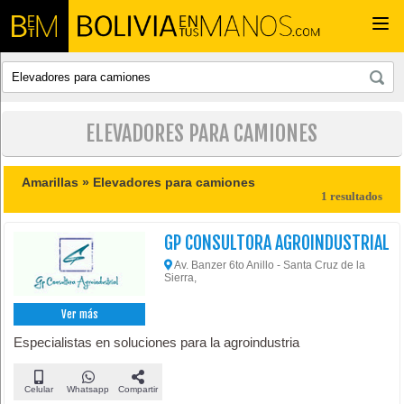
Togg
navi
ELEVADORES PARA CAMIONES
Amarillas »
Elevadores para camiones
1 resultados
GP CONSULTORA AGROINDUSTRIAL
Av. Banzer 6to Anillo - Santa Cruz de la
Sierra,
Ver más
Especialistas en soluciones para la agroindustria
Celular
Whatsapp
Compartir