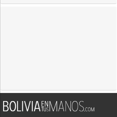
Industrias Alimenticias
Industrias: Instalación y Montaje
Industrias: Máquinas y Equipos
Montacargas
Montajes Industriales
Montajes electromecánicos
Montavehiculos y rampas
Prensas hidráulicas
Volcadoras hidráulicas