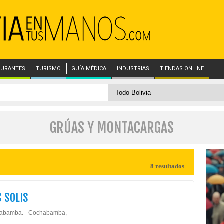
AURANTES
TURISMO
GUÍA MÉDICA
INDUSTRIAS
TIENDAS ONLINE
GRÚAS Y MONTACARGAS
8 resultados
 SOLIS
abamba. - Cochabamba,