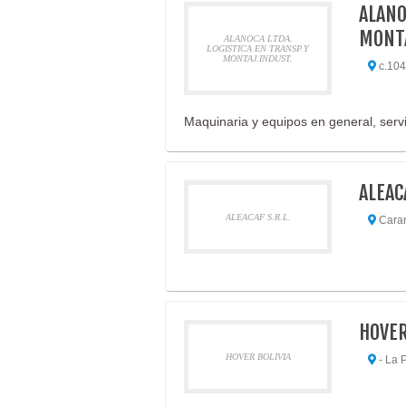
ALANO
MONTA
ALANOCA LTDA.
LOGISTICA EN TRANSP.Y
MONTAJ.INDUST.
c.104 
Maquinaria y equipos en general, serv
ALEACA
ALEACAF S.R.L.
Carana
HOVER
HOVER BOLIVIA
- La 