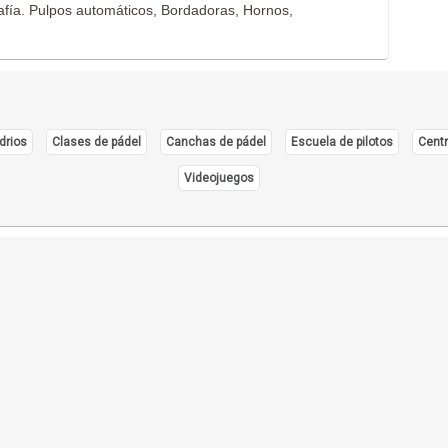
afía. Pulpos automáticos, Bordadoras, Hornos,
drios
Clases de pádel
Canchas de pádel
Escuela de pilotos
Centr
Videojuegos