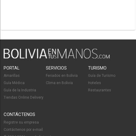
PORTAL
SERVICIOS
TURISMO
Amarillas
Feriados en Bolivia
Guía de Turismo
Guía Médica
Clima en Bolivia
Hoteles
Guía de la Industria
Restaurantes
Tiendas Online Delivery
CONTÁCTENOS
Registre su empresa
Contáctenos por e-mail