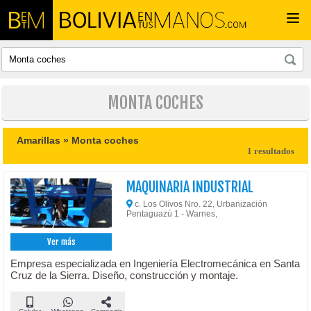
Togg
navi
MONTA COCHES
Amarillas »
Monta coches
1 resultados
MAQUINARIA INDUSTRIAL
c. Los Olivos Nro. 22, Urbanización
Pentaguazú 1 - Warnes,
Ver más
Empresa especializada en Ingeniería Electromecánica en Santa
Cruz de la Sierra. Diseño, construcción y montaje.