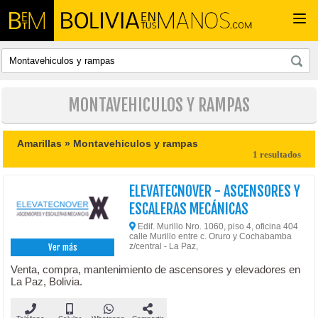
Togg
navi
MONTAVEHICULOS Y RAMPAS
Amarillas »
Montavehiculos y rampas
1 resultados
ELEVATECNOVER - ASCENSORES Y
ESCALERAS MECÁNICAS
Edif. Murillo Nro. 1060, piso 4, oficina 404
calle Murillo entre c. Oruro y Cochabamba
z/central - La Paz,
Ver más
Venta, compra, mantenimiento de ascensores y elevadores en
La Paz, Bolivia.