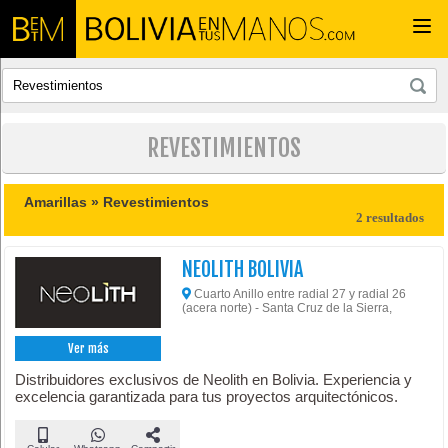
Togg
navi
REVESTIMIENTOS
Amarillas »
Revestimientos
2 resultados
NEOLITH BOLIVIA
Cuarto Anillo entre radial 27 y radial 26
(acera norte) - Santa Cruz de la Sierra,
Ver más
Distribuidores exclusivos de Neolith en Bolivia. Experiencia y
excelencia garantizada para tus proyectos arquitectónicos.