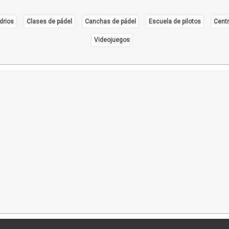
Maqu
drios
Clases de pádel
Canchas de pádel
Escuela de pilotos
Centr
Mont
Maqu
Videojuegos
Plan
Plan
Plan
Plan
Plan
Repu
Refr
Seca
Silo