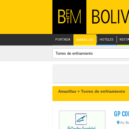
PORTADA
HOTELES
REST
AMARILLAS
Amarillas »
Torres de enfriamiento
GP CO
Av. Ba