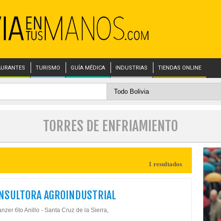
AURANTES
TURISMO
GUÍA MÉDICA
INDUSTRIAS
TIENDAS ONLINE
TORRES DE ENFRIAMIENTO
1 resultados
NSULTORA AGROINDUSTRIAL
nzer 6to Anillo - Santa Cruz de la Sierra,