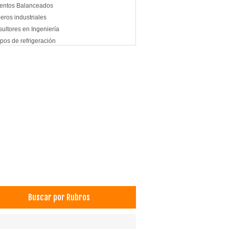
entos Balanceados
eros industriales
ultores en Ingeniería
pos de refrigeración
tricidad industrial y domiciliaria
pos Industriales
pos Agrícolas
os Industriales
ementos Agricolas
niería Geotécnica
niería industrial
stria de Bebidas
strias Alimenticias
strias Metálicas
strias Químicas
strias: Instalación y Montaje
strias: Máquinas y Equipos
Buscar por Rubros
niería Estructural
niería: Consultorías
niería: Estudios y Proyectos