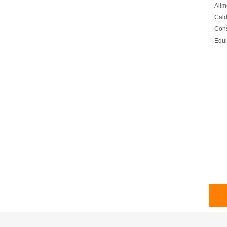
Alim
Cald
Cons
Equi
Elec
Equi
Equi
Horn
Impl
Inge
Inge
Indu
Indu
Indu
Indu
Indu
Indu
Inge
Inge
Inge