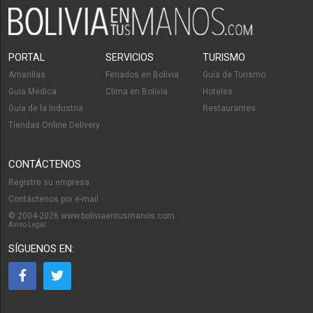
PORTAL
SERVICIOS
TURISMO
Amarillas
Feriados en Bolivia
Guía de Turismo
Guía Médica
Clima en Bolivia
Hoteles
Guía de la Industria
Restaurantes
Tiendas Online Delivery
CONTÁCTENOS
Registre su empresa
Contáctenos por e-mail
© 2004-2026 www.boliviaentusmanos.com
Aviso Legal
SÍGUENOS EN: