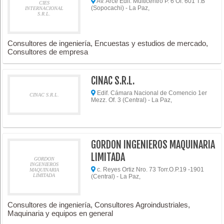
Av. Arce Edif. Multicentro P. 6 Of. 601 T.B
CIES
(Sopocachi) - La Paz,
INTERNACIONAL
S.R.L.
Consultores de ingeniería, Encuestas y estudios de mercado,
Consultores de empresa
CINAC S.R.L.
Edif. Cámara Nacional de Comencio 1er
CINAC S.R.L.
Mezz. Of. 3 (Central) - La Paz,
GORDON INGENIEROS MAQUINARIA
LIMITADA
GORDON
INGENIEROS
c. Reyes Ortiz Nro. 73 Torr.O.P.19 -1901
MAQUINARIA
LIMITADA
(Central) - La Paz,
Consultores de ingeniería, Consultores Agroindustriales,
Maquinaria y equipos en general