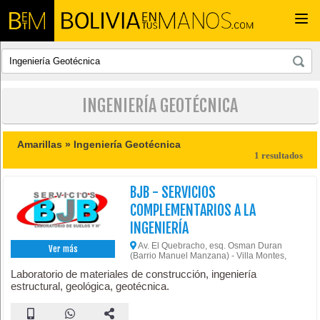
Togg
navi
INGENIERÍA GEOTÉCNICA
Amarillas »
Ingeniería Geotécnica
1 resultados
BJB - SERVICIOS
COMPLEMENTARIOS A LA
INGENIERÍA
Av. El Quebracho, esq. Osman Duran
Ver más
(Barrio Manuel Manzana) - Villa Montes,
Laboratorio de materiales de construcción, ingeniería
estructural, geológica, geotécnica.