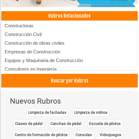
Rubros Relacionados
Constructoras
Construcción Civil
Construcción de obras civiles
Empresas de Construcción
Equipos y Maquinaria de Construcción
Consultores en Ingeniería
Construcciones
Buscar por Rubros
Ingeniería Civil y Sanitaria
Ingeniería industrial
Nuevos Rubros
Ingeniería mecánica
Ingeniería Eléctrica
Limpieza de fachadas
Limpieza de vidrios
Ingeniería Estructural
Clases de pádel
Canchas de pádel
Escuela de pilotos
Ingeniería: Consultorías
Centro de formación de pilotos
Consolas
Videojuegos
Ingeniería: Estudios y Proyectos