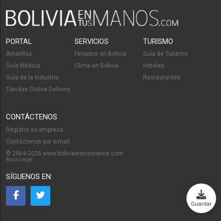
PORTAL
SERVICIOS
TURISMO
Amarillas
Feriados en Bolivia
Guía de Turismo
Guía Médica
Clima en Bolivia
Hoteles
Guía de la Industria
Restaurantes
Tiendas Online Delivery
CONTÁCTENOS
Registre su empresa
Contáctenos por e-mail
© 2004-2026 www.boliviaentusmanos.com
Aviso Legal
SÍGUENOS EN:
Guardar