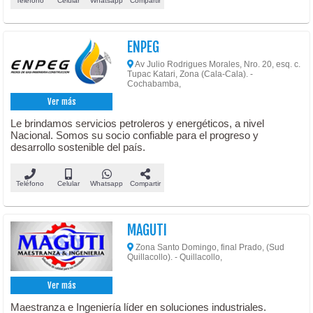
Teléfono
Celular
Whatsapp
Compartir
ENPEG
Av Julio Rodrigues Morales, Nro. 20, esq. c.
Tupac Katari, Zona (Cala-Cala). -
Cochabamba,
Ver más
Le brindamos servicios petroleros y energéticos, a nivel
Nacional. Somos su socio confiable para el progreso y
desarrollo sostenible del país.
Teléfono
Celular
Whatsapp
Compartir
MAGUTI
Zona Santo Domingo, final Prado, (Sud
Quillacollo). - Quillacollo,
Ver más
Maestranza e Ingeniería líder en soluciones industriales.