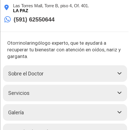
Las Torres Mall, Torre B, piso 4, Of. 401.
LA PAZ
(591) 62550644
Otorrinolaringólogo experto, que te ayudará a
recuperar tu bienestar con atención en oídos, nariz y
garganta.
Sobre el Doctor
El Dr. Luis Daniel Quaglini Echalar es un reconocido
Servicios
otorrinolaringólogo con especialización en Buenos Aires,
Argentina. Con una sólida trayectoria en el diagnóstico y
tratamiento de enfermedades del oído, nariz y garganta, brinda
El Dr. Luis Daniel Quaglini Echalar te brinda las siguientes
Galería
atención integral con las técnicas más avanzadas en cirugía
atenciones:
nasal, auditiva y de la voz.
Cirugía endoscópica nasal