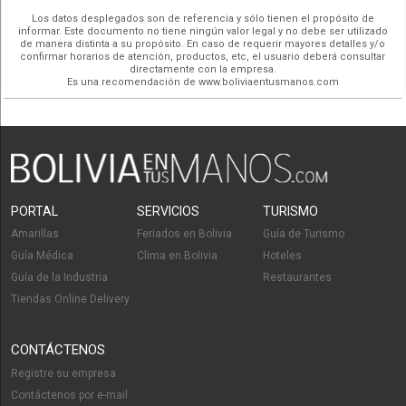
Los datos desplegados son de referencia y sólo tienen el propósito de
informar. Este documento no tiene ningún valor legal y no debe ser utilizado
de manera distinta a su propósito. En caso de requerir mayores detalles y/o
confirmar horarios de atención, productos, etc, el usuario deberá consultar
directamente con la empresa.
Es una recomendación de www.boliviaentusmanos.com
PORTAL
SERVICIOS
TURISMO
Amarillas
Feriados en Bolivia
Guía de Turismo
Guía Médica
Clima en Bolivia
Hoteles
Guía de la Industria
Restaurantes
Tiendas Online Delivery
CONTÁCTENOS
Registre su empresa
Contáctenos por e-mail