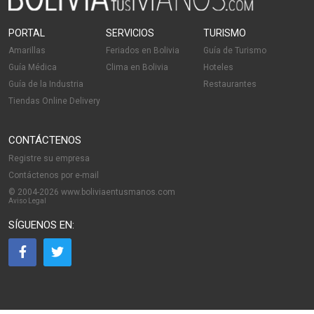
PORTAL
SERVICIOS
TURISMO
Amarillas
Feriados en Bolivia
Guía de Turismo
Guía Médica
Clima en Bolivia
Hoteles
Guía de la Industria
Restaurantes
Tiendas Online Delivery
CONTÁCTENOS
Registre su empresa
Contáctenos por e-mail
© 2004-2026 www.boliviaentusmanos.com
Aviso Legal
SÍGUENOS EN: