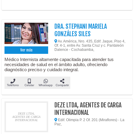
DRA. STEPHANI MARIELA
GONZÁLES SILES
Av. América, Nro. 435, Edif. Jaque, Piso 4,
Of. 4-1, entre Av. Santa Cruz y c. Pantaleón
Dalence - Cochabamba,
Ver más
Médico Internista altamente capacitada para atender tus
necesidades de salud en el ámbito adulto, ofreciendo
diagnóstico preciso y cuidado integral.
Teléfono
Celular
Whatsapp
Compartir
DEZE LTDA, AGENTES DE CARGA
INTERNACIONAL
DEZE LTDA,
AGENTES DE CARGA
Edif. Olimpia P. 2 Of. 201 (Miraflores) - La
INTERNACIONAL
Paz,