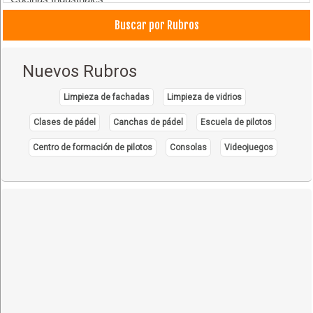
Compresoras y Equipos de Aire
Buscar por Rubros
Extractores de aire
Equipos Industriales
Nuevos Rubros
Ingeniería industrial
Industria de Bebidas
Limpieza de fachadas
Limpieza de vidrios
Industrias Alimenticias
Clases de pádel
Canchas de pádel
Escuela de pilotos
Industrias Químicas
Centro de formación de pilotos
Consolas
Videojuegos
Industrias: Instalación y Montaje
Industrias: Máquinas y Equipos
Industrias de café
Montajes Industriales
Maquinaria Industrial
Máquinas Industriales
Plantas industriales
Plantas de almacenaje
Secado de granos