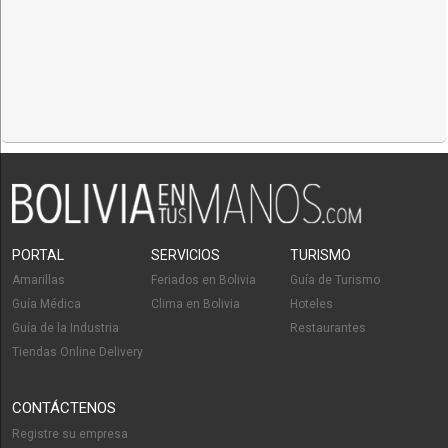
Tanques de almacenamiento
PORTAL
SERVICIOS
TURISMO
Amarillas
Feriados en Bolivia
Guía de Turismo
Guía Médica
Clima en Bolivia
Hoteles
Guía de la Industria
Restaurantes
Tiendas Online Delivery
CONTÁCTENOS
Registre su empresa